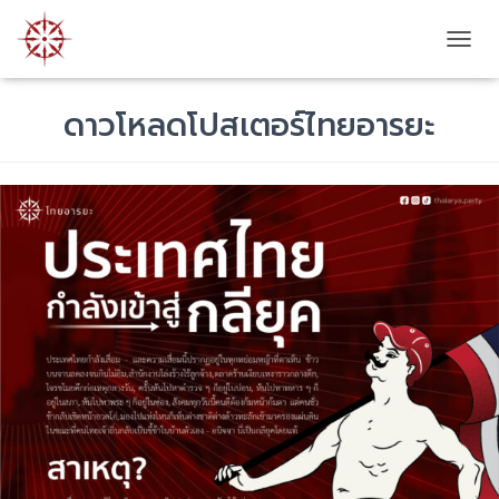
T
O
G
ดาวโหลดโปสเตอร์ไทยอารยะ
G
L
E
N
A
V
I
G
A
T
I
O
N